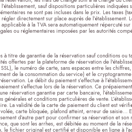
 réservation, les frais de change sont à la charge du client
l’établissement, sauf dispositions particulières indiquées 
mentaires ne sont pas incluses dans le prix. Les taxes (tax
 à régler directement sur place auprès de l’établissement.
applicable à la TVA sera automatiquement répercuté sur le
 légales ou réglementaires imposées par les autorités com
 titre de garantie de la réservation sauf conditions ou ta
ités offertes par la plateforme de réservation de l'établi
SSL), le numéro de carte, sans espaces entre les chiffres, a
moment de la consommation du service) et le cryptogramme vi
réservation. Le débit du paiement s’effectue à l’établissem
u paiement s’effectue lors de la réservation. Ce prépaiement
une réservation garantie par carte bancaire, l’établissemen
ns générales et conditions particulières de vente. L’établi
e. La validité de la carte de paiement du client est vérifié
 volée, carte bloquée, plafond atteint, erreur de saisie… 
ssement d’autre part pour confirmer sa réservation et son
ce, que sont les arrhes, est débitée au moment de la rése
 le fichier original est certifié et disponible en ligne à 