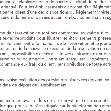
mènera l’établissement à demander au client de quitter l’
ffectué. Pour les établissements disposant d’un Règlement 
par le client d’une des dispositions du Règlement Intérieur
s aucune indemnité et ou sans aucun remboursement si un règ
 de réservation ne sont pas contractuelles. Même si tous l
 textes reproduits pour illustrer les établissements prése
t intervenir entre le moment de la réservation et le jour 
ution ou de la mauvaise exécution de la réservation en cas 
ernet, impossibilité d’accès au site web, intrusion extérie
ervation ou paiement qui seraient irréguliers, inopérants,
 commande aux frais du client, sans préjudice de toute acti
a mauvaise exécution des prestations réservées doivent, so
la date de départ de l’établissement.
ont indiqués avant et lors de la réservation. Les prix sont
es que pour la durée indiquée sur la plateforme de réservat