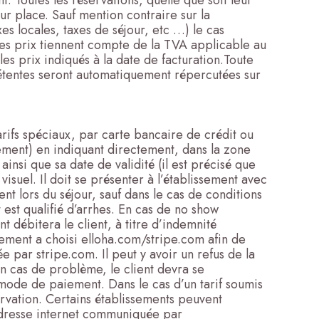
. Toutes les réservations, quelle que soit leur
sur place. Sauf mention contraire sur la
es locales, taxes de séjour, etc …) le cas
 Les prix tiennent compte de la TVA applicable au
s prix indiqués à la date de facturation.Toute
pétentes seront automatiquement répercutées sur
rifs spéciaux, par carte bancaire de crédit ou
ssement) en indiquant directement, dans la zone
insi que sa date de validité (il est précisé que
suel. Il doit se présenter à l’établissement avec
ent lors du séjour, sauf dans le cas de conditions
 est qualifié d’arrhes. En cas de no show
t débitera le client, à titre d’indemnité
ssement a choisi elloha.com/stripe.com afin de
e par stripe.com. Il peut y avoir un refus de la
En cas de problème, le client devra se
 mode de paiement. Dans le cas d’un tarif soumis
rvation. Certains établissements peuvent
l’adresse internet communiquée par