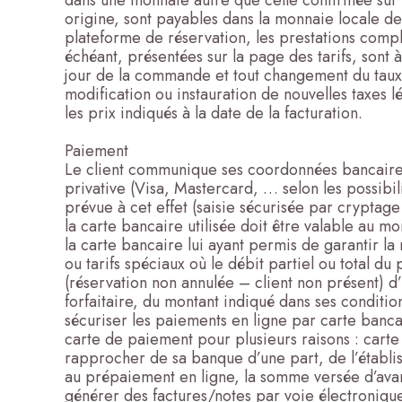
dans une monnaie autre que celle confirmée sur la
origine, sont payables dans la monnaie locale de 
plateforme de réservation, les prestations complé
échéant, présentées sur la page des tarifs, sont
jour de la commande et tout changement du taux 
modification ou instauration de nouvelles taxes
les prix indiqués à la date de la facturation.
Paiement
Le client communique ses coordonnées bancaires à
privative (Visa, Mastercard, … selon les possibil
prévue à cet effet (saisie sécurisée par cryptage 
la carte bancaire utilisée doit être valable au 
la carte bancaire lui ayant permis de garantir la 
ou tarifs spéciaux où le débit partiel ou total d
(réservation non annulée – client non présent) d’
forfaitaire, du montant indiqué dans ses conditio
sécuriser les paiements en ligne par carte bancair
carte de paiement pour plusieurs raisons : carte
rapprocher de sa banque d’une part, de l’établi
au prépaiement en ligne, la somme versée d’avan
générer des factures/notes par voie électronique,