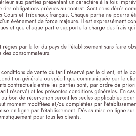
rieur aux parties présentant un caractère à la fois imprév
rtie des obligations prévues au contrat. Sont considérés c
 Cours et Tribunaux français. Chaque partie ne pourra êtr
nt d’un évènement de force majeure. Il est expressément co
oques et que chaque partie supporte la charge des frais qui
régies par la loi du pays de l’établissement sans faire ob
ce des consommateurs.
 conditions de vente du tarif réservé par le client, et le
e condition générale ou spécifique communiquée par le clie
s contractuels entre les parties sont, par ordre de prior
 tarif réservé) et les présentes conditions générales. En ca
nt au bon de réservation seront les seules applicables pour
out moment modifiées et/ou complétées par l’établissement
ise en ligne par l’établissement. Dès sa mise en ligne sur 
omatiquement pour tous les clients.