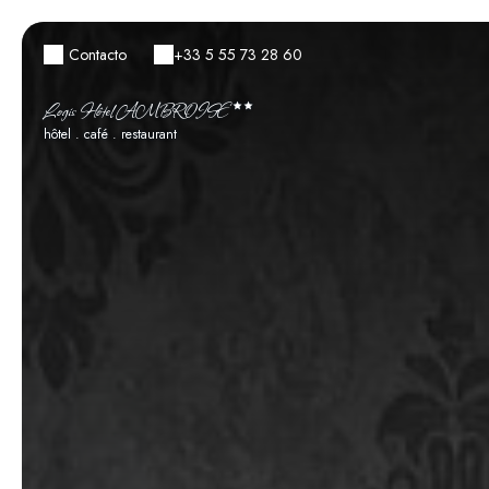
Contacto
+33 5 55 73 28 60
Logis Hôtel AMBROISE
hôtel . café . restaurant